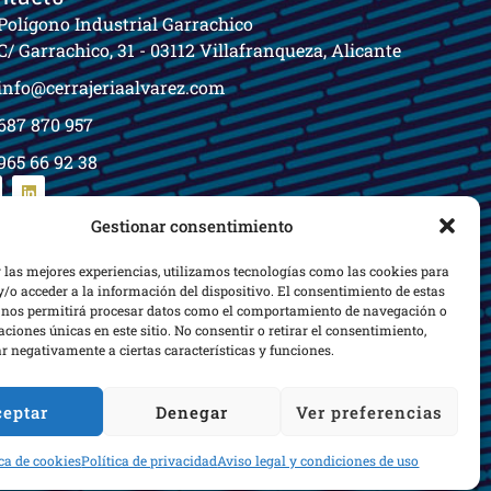
Polígono Industrial Garrachico
C/ Garrachico, 31 - 03112 Villafranqueza, Alicante
info@cerrajeriaalvarez.com
687 870 957
965 66 92 38
Gestionar consentimiento
r las mejores experiencias, utilizamos tecnologías como las cookies para
/o acceder a la información del dispositivo. El consentimiento de estas
 nos permitirá procesar datos como el comportamiento de navegación o
caciones únicas en este sitio. No consentir o retirar el consentimiento,
r negativamente a ciertas características y funciones.
eptar
Denegar
Ver preferencias
Aviso legal
Política de privacidad
Política de cookies
ica de cookies
Política de privacidad
Aviso legal y condiciones de uso