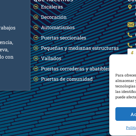
Escaleras
Decoración
Automatismos
rabajos
Puertas seccionales
encia,
Pequeñas y medianas estructuras
eva,
do con
Vallados
Puertas correderas y abatibles
Para ofrece
Puertas de comunidad
almacenar y
tecnologías
las identifi
puede afecta
Ac
Polít