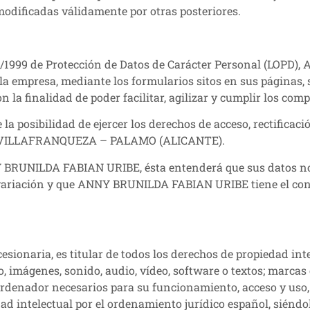
odificadas válidamente por otras posteriores.
15/1999 de Protección de Datos de Carácter Personal (LOPD
 la empresa, mediante los formularios sitos en sus páginas,
 finalidad de poder facilitar, agilizar y cumplir los com
sibilidad de ejercer los derechos de acceso, rectificación
2, VILLAFRANQUEZA – PALAMO (ALICANTE).
 BRUNILDA FABIAN URIBE, ésta entenderá que sus datos no 
iación y que ANNY BRUNILDA FABIAN URIBE tiene el consenti
aria, es titular de todos los derechos de propiedad intele
 imágenes, sonido, audio, vídeo, software o textos; marcas 
 ordenador necesarios para su funcionamiento, acceso y uso
ad intelectual por el ordenamiento jurídico español, siéndo