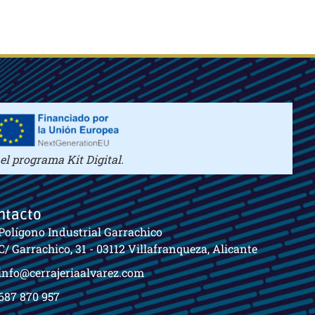
l programa Kit Digital.
ntacto
Polígono Industrial Garrachico
C/ Garrachico, 31 - 03112 Villafranqueza, Alicante
info@cerrajeriaalvarez.com
687 870 957